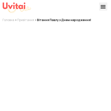
Версії 
Готові
Головна
>
Привітання
>
Вітання Павлу з Днем народження!