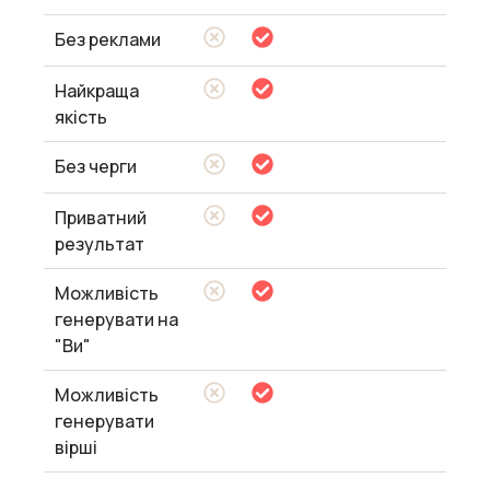
Без реклами
Найкраща
якість
Без черги
Приватний
результат
Можливість
генерувати на
"Ви"
Можливість
генерувати
вірші