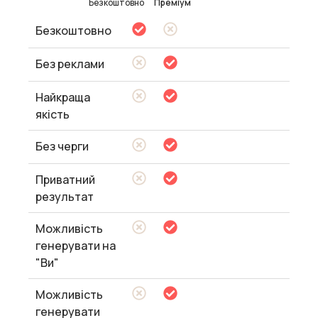
Безкоштовно
Преміум
Безкоштовно
Без реклами
Найкраща
якість
Без черги
Приватний
результат
Можливість
генерувати на
"Ви"
Можливість
генерувати