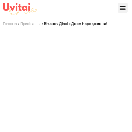
Версії 
Готові
Головна
>
Привітання
>
Вітання Діані з Днем Народження!