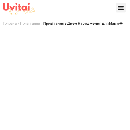
Версії 
Готові
Головна
>
Привітання
>
Привітання з Днем Народження для Мами ❤️