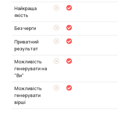
Найкраща
якість
Без черги
Приватний
результат
Можливість
генерувати на
"Ви"
Можливість
генерувати
вірші