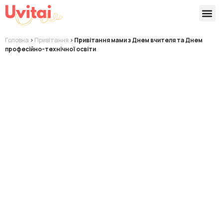
Версії 
Готові
Головна
>
Привітання
>
Привітання мами з Днем вчителя та Днем
професійно-технічної освіти