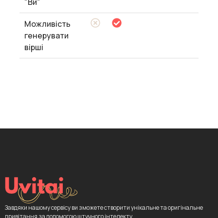
"Ви"
Можливість
генерувати
вірші
Завдяки нашому сервісу ви зможете створити унікальне та оригінальне
привітання за допомогою штучного інтелекту.