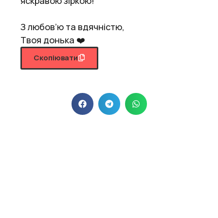
яскравою зіркою!
З любов’ю та вдячністю,
Твоя донька ❤️
Скопіювати