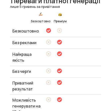
Переваги платної генерації
лише 5 гривень за привітання
Безкоштовно
Преміум
Безкоштовно
Без реклами
Найкраща
якість
Без черги
Приватний
результат
Можливість
генерувати на