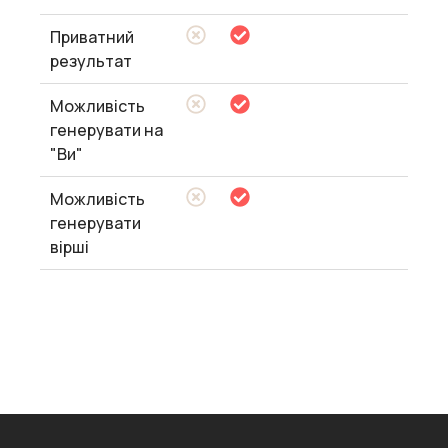
Приватний
результат
Можливість
генерувати на
"Ви"
Можливість
генерувати
вірші