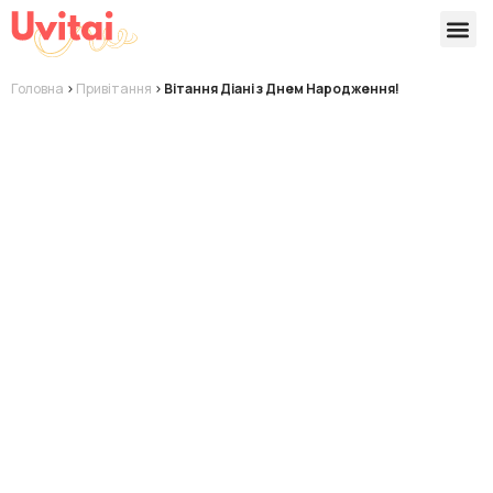
Версії 
Готові
Головна
>
Привітання
>
Вітання Діані з Днем Народження!