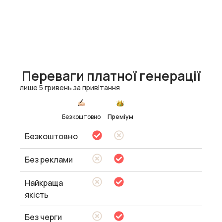
Переваги платної генерації
лише 5 гривень за привітання
Безкоштовно
Преміум
Безкоштовно
Без реклами
Найкраща
якість
Без черги