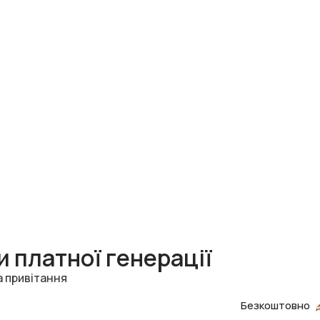
 платної генерації
а привітання
Безкоштовно