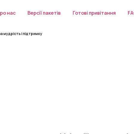
ро нас
Версії пакетів
Готові привітання
F
за мудрість і підтримку