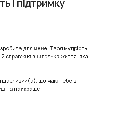
ть і підтримку
 зробила для мене. Твоя мудрість,
 й справжня вчителька життя, яка
 я щасливий(а), що маю тебе в
уєш на найкраще!