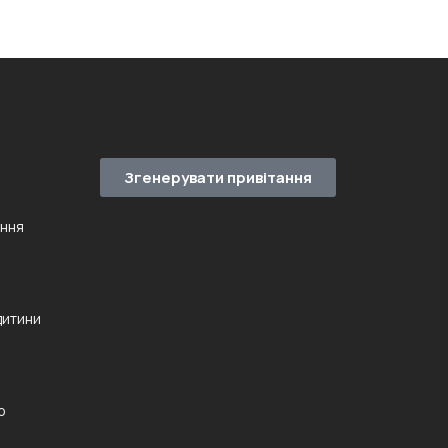
Згенерувати привітання
ення
дитини
ю