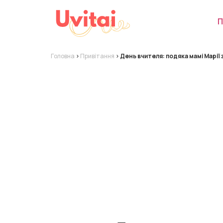
П
Головна
>
Привітання
>
День вчителя: подяка мамі Марії 