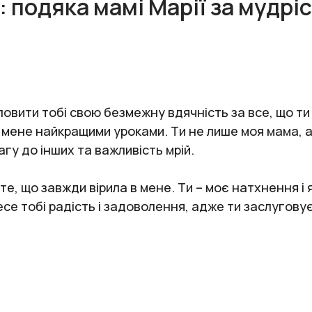
 подяка мамі Марії за мудріс
ловити тобі свою безмежну вдячність за все, що ти
 мене найкращими уроками. Ти не лише моя мама, а
гу до інших та важливість мрій.
 те, що завжди вірила в мене. Ти – моє натхнення і
есе тобі радість і задоволення, адже ти заслугов