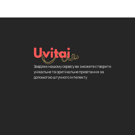
Завдяки нашому сервісу ви зможете створити
унікальне та оригінальне привітання за
допомогою штучного інтелекту.