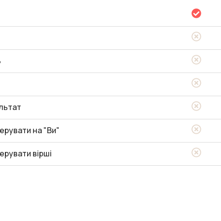
ь
льтат
ерувати на "Ви"
ерувати вірші