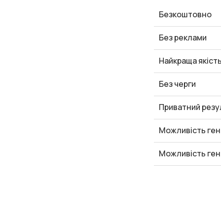
Безкоштовно
Без реклами
Найкраща якіст
Без черги
Приватний резу
Можливість ген
Можливість ген