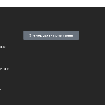
Згенерувати привітання
ення
дитини
ю