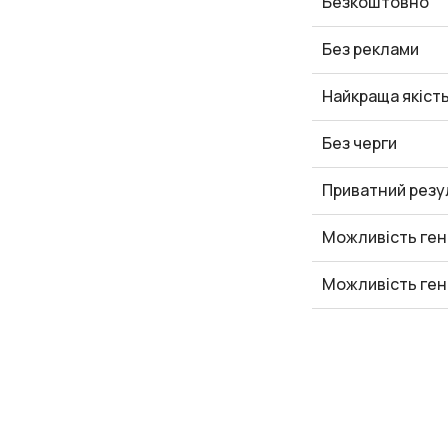
Безкоштовно
Без реклами
Найкраща якіст
Без черги
Приватний резу
Можливість ген
Можливість ген