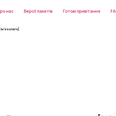
ро нас
Версії пакетів
Готові привітання
F
Ім’я колеги]