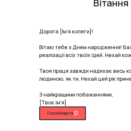
Вітання
Дорога [Ім’я колеги]!
Вітаю тебе з Днем народження! Баж
реалізації всіх твоїх ідей. Нехай к
Твоя праця завжди надихає весь ко
людиною, як ти. Нехай цей рік прине
З найкращими побажаннями,
[Твоє ім’я]
Скопіювати