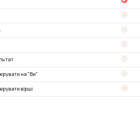
ь
льтат
ерувати на "Ви"
ерувати вірші