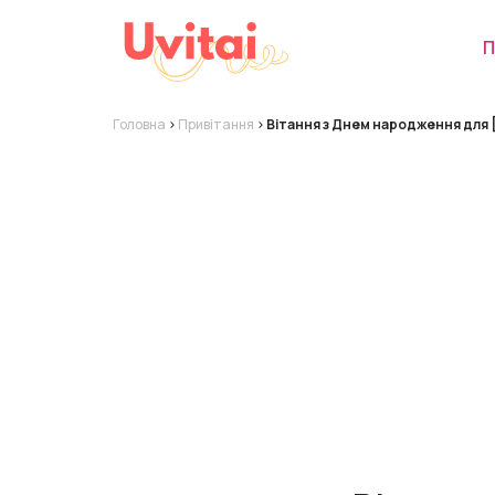
П
Головна
>
Привітання
>
Вітання з Днем народження для [