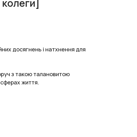
 колеги]
йних досягнень і натхнення для
поруч з такою талановитою
х сферах життя.