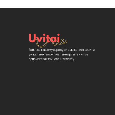
Завдяки нашому сервісу ви зможете створити
унікальне та оригінальне привітання за
допомогою штучного інтелекту.