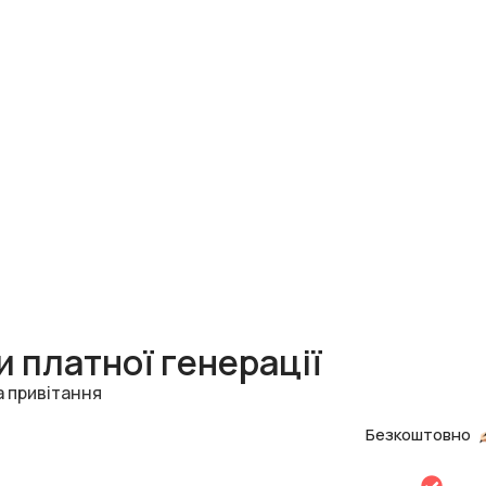
 платної генерації
а привітання
Безкоштовно