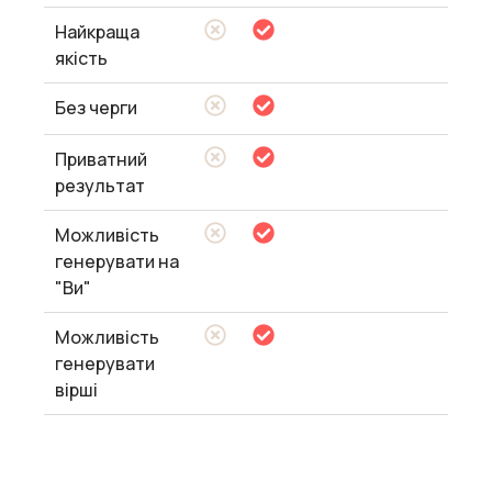
Найкраща
якість
Без черги
Приватний
результат
Можливість
генерувати на
"Ви"
Можливість
генерувати
вірші