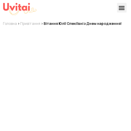
Версії 
Готові
Головна
>
Привітання
>
Вітання Юлії Олекіївні з Днем народження!