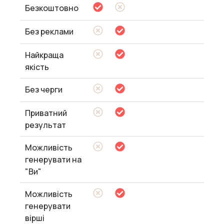
Безкоштовно
Без реклами
Найкраща
якість
Без черги
Приватний
результат
Можливість
генерувати на
"Ви"
Можливість
генерувати
вірші