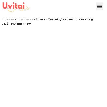
Версії 
Готові
Головна
>
Привітання
>
Вітання Тетяні з Днем народження від
люблячої дитини ❤️