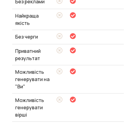
Без реклами
Найкраща
якість
Без черги
Приватний
результат
Можливість
генерувати на
"Ви"
Можливість
генерувати
вірші