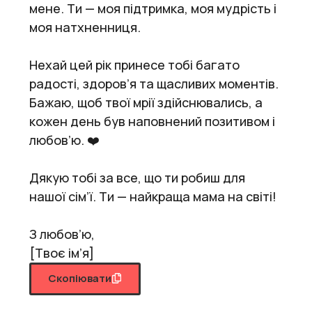
мене. Ти — моя підтримка, моя мудрість і
моя натхненниця.
Нехай цей рік принесе тобі багато
радості, здоров’я та щасливих моментів.
Бажаю, щоб твої мрії здійснювались, а
кожен день був наповнений позитивом і
любов’ю. ❤️
Дякую тобі за все, що ти робиш для
нашої сім’ї. Ти — найкраща мама на світі!
З любов’ю,
[Твоє ім’я]
Скопіювати