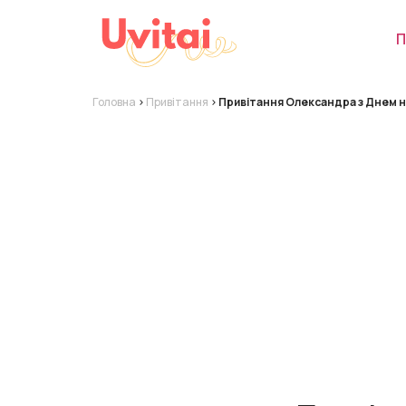
П
Головна
>
Привітання
>
Привітання Олександра з Днем