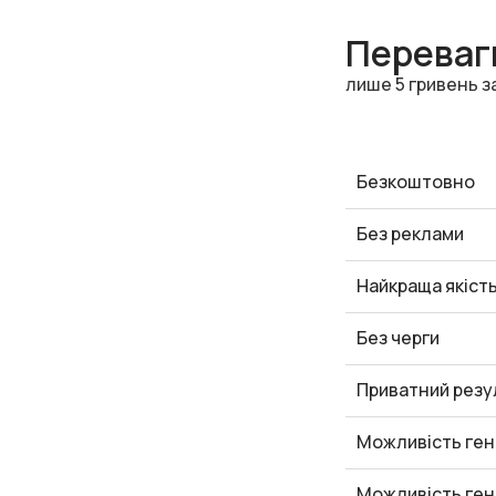
Переваги
лише 5 гривень з
Безкоштовно
Без реклами
Найкраща якіст
Без черги
Приватний резу
Можливість ген
Можливість ген