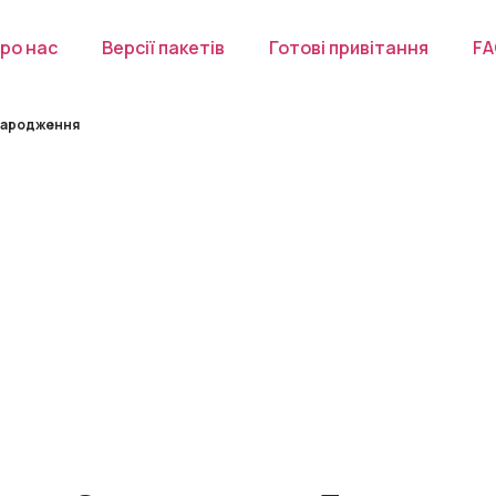
ро нас
Версії пакетів
Готові привітання
F
 народження