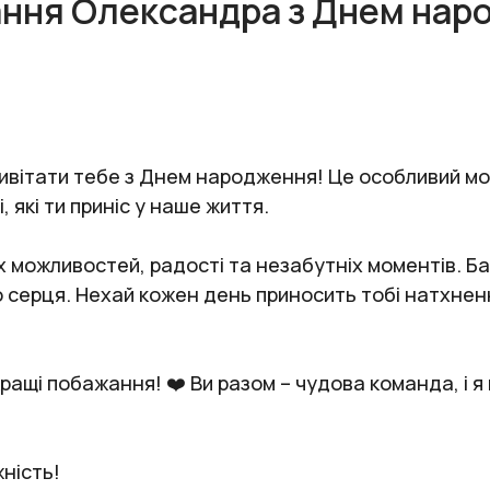
ання Олександра з Днем нар
привітати тебе з Днем народження! Це особливий мо
і, які ти приніс у наше життя.
х можливостей, радості та незабутніх моментів. Ба
го серця. Нехай кожен день приносить тобі натхне
ращі побажання! ❤️ Ви разом – чудова команда, і 
ність!