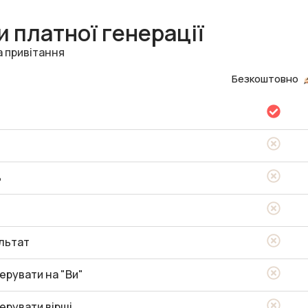
 платної генерації
а привітання
Безкоштовно
ь
льтат
ерувати на "Ви"
ерувати вірші