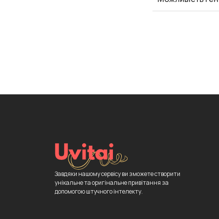
Завдяки нашому сервісу ви зможете створити
унікальне та оригінальне привітання за
допомогою штучного інтелекту.