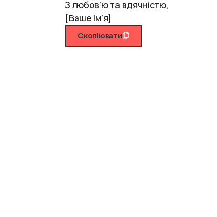
З любов’ю та вдячністю,
[Ваше ім’я]
Скопіювати