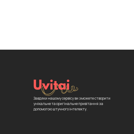
Завдяки нашому сервісу ви зможете створити
унікальне та оригінальне привітання за
допомогою штучного інтелекту.