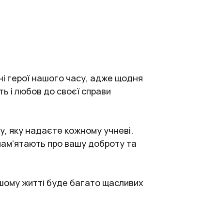
жні герої нашого часу, адже щодня
ь і любов до своєї справи
ку, яку надаєте кожному учневі.
пам’ятають про вашу доброту та
ашому житті буде багато щасливих