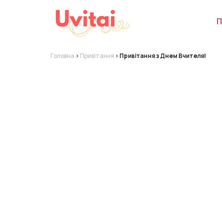
П
Головна
>
Привітання
>
Привітання з Днем Вчителя!