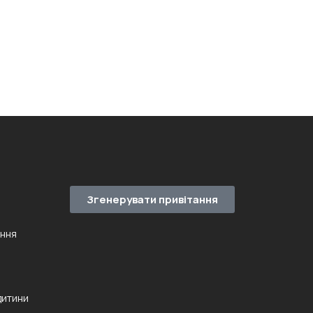
Згенерувати привітання
ення
дитини