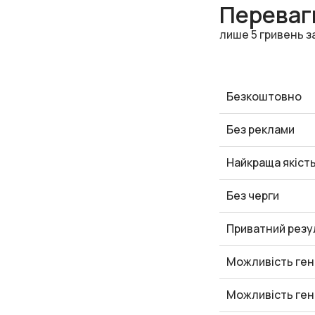
Переваги
лише 5 гривень з
Безкоштовно
Без реклами
Найкраща якіст
Без черги
Приватний резу
Можливість ген
Можливість ген