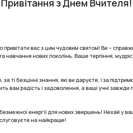
Привітання з Днем Вчителя!
о привітати вас з цим чудовим святом! Ви – справ
а навчання нових поколінь. Ваше терпіння, мудріст
а ті безцінні знання, які ви даруєте, і за підтрим
ь вам радість і задоволення, а ваші учні завжди 
безмежної енергії для нових звершень! Нехай у в
заслуговуєте на найкраще!