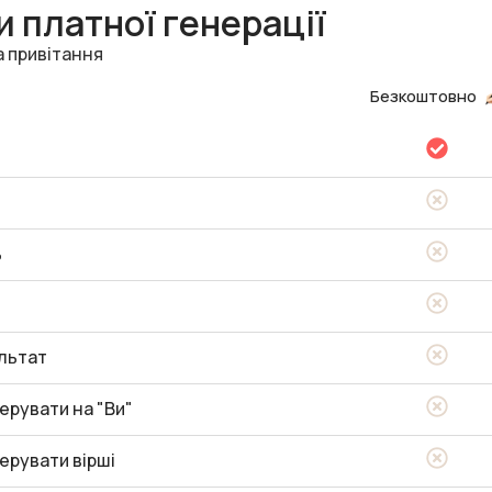
 платної генерації
а привітання
Безкоштовно
ь
льтат
ерувати на "Ви"
ерувати вірші