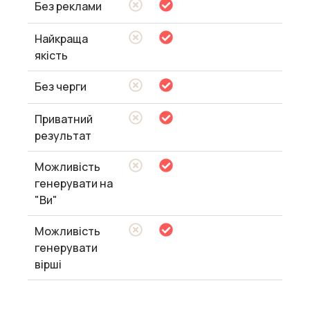
Без реклами
Найкраща
якість
Без черги
Приватний
результат
Можливість
генерувати на
"Ви"
Можливість
генерувати
вірші