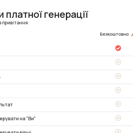
 платної генерації
а привітання
Безкоштовно
ь
льтат
ерувати на "Ви"
ерувати вірші