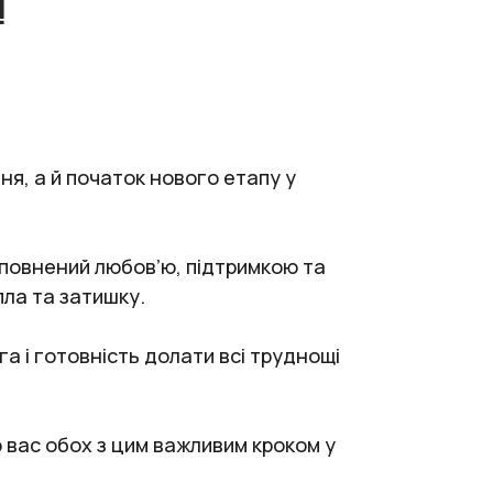
!
ня, а й початок нового етапу у
аповнений любов’ю, підтримкою та
пла та затишку.
а і готовність долати всі труднощі
 вас обох з цим важливим кроком у