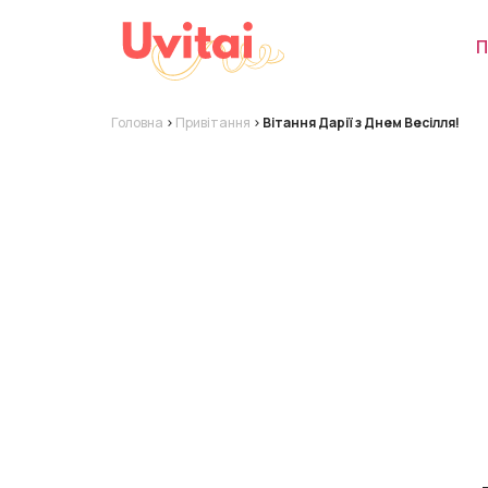
П
Головна
>
Привітання
>
Вітання Дарії з Днем Весілля!