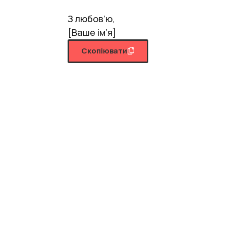
З любов’ю,
[Ваше ім’я]
Скопіювати