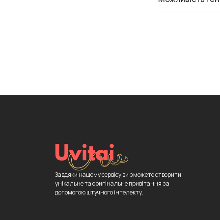
Завдяки нашому сервісу ви зможете створити
унікальне та оригінальне привітання за
допомогою штучного інтелекту.