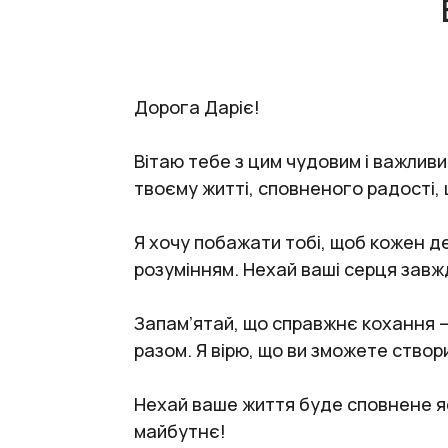
Дорога Даріє!
Вітаю тебе з цим чудовим і важливи
твоєму житті, сповненого радості,
Я хочу побажати тобі, щоб кожен д
розумінням. Нехай ваші серця завжд
Запам’ятай, що справжнє кохання —
разом. Я вірю, що ви зможете створ
Нехай ваше життя буде сповнене яс
майбутнє!