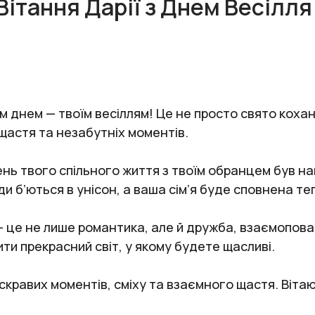
Вітання Дарії з Днем Весілля
м днем — твоїм весіллям! Це не просто свято кохан
 щастя та незабутніх моментів.
ень твого спільного життя з твоїм обранцем був н
и б’ються в унісон, а ваша сім’я буде сповнена те
 це не лише романтика, але й дружба, взаємоповаг
ити прекрасний світ, у якому будете щасливі.
кравих моментів, сміху та взаємного щастя. Вітаю