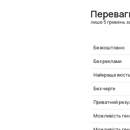
Переваги
лише 5 гривень з
Безкоштовно
Без реклами
Найкраща якіст
Без черги
Приватний резу
Можливість ген
Можливість ген