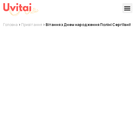
Версії 
Готові
Головна
>
Привітання
>
Вітання з Днем народження Поліні Сергіївні!