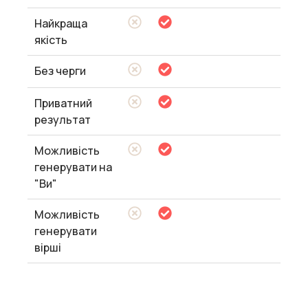
Найкраща
якість
Без черги
Приватний
результат
Можливість
генерувати на
"Ви"
Можливість
генерувати
вірші