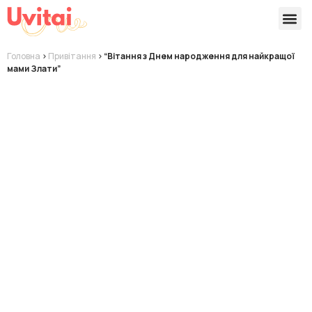
Версії 
Готові
Головна
>
Привітання
>
“Вітання з Днем народження для найкращої
мами Злати”