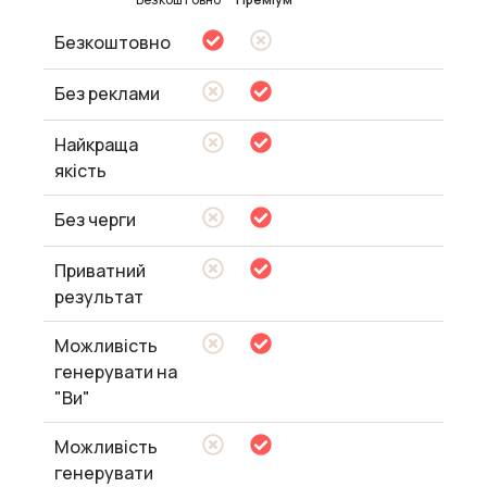
Безкоштовно
Без реклами
Найкраща
якість
Без черги
Приватний
результат
Можливість
генерувати на
"Ви"
Можливість
генерувати