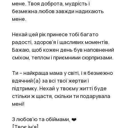
мене. Твоя доброта, мудрість і
безмежна любов завжди надихають
мене.
Нехай цей рік принесе тобі багато
радості, здоров’я і щасливих моментів.
Бажаю, щоб кожен день був наповнений
сміхом, теплом і приємними сюрпризами.
Ти – найкраща мама у світі, і я безмежно
вдячний(а) за всі твої жертви і
підтримку. Нехай у твоєму житті буде
стільки ж щастя, скільки ти подарувала
мені!
З любов’ю та обіймами, ❤️
[Твоє ім’я]