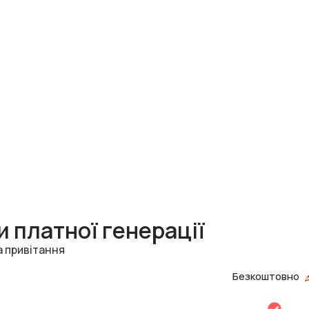
 платної генерації
а привітання
Безкоштовно