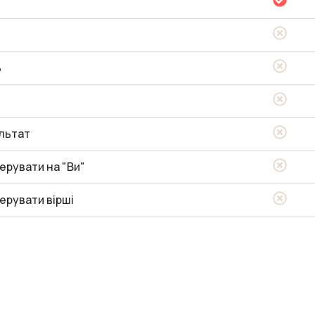
ь
льтат
ерувати на "Ви"
ерувати вірші