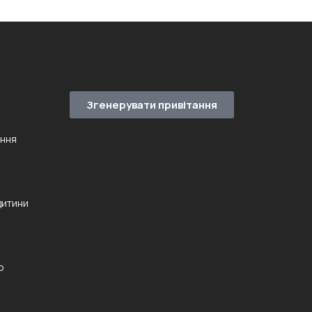
Згенерувати привітання
ення
дитини
ю