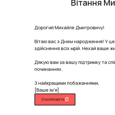
Вітання М
Дорогий Михайле Дмитровичу!
Вітаю вас з Днем народження! У це
здійснення всіх мрій. Нехай ваше ж
Дякую вам за вашу підтримку та спі
починаннях.
З найкращими побажаннями,
[Ваше ім’я]
Скопіювати