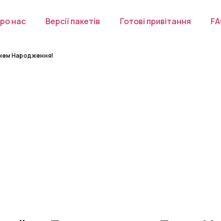
ро нас
Версії пакетів
Готові привітання
F
Днем Народження!