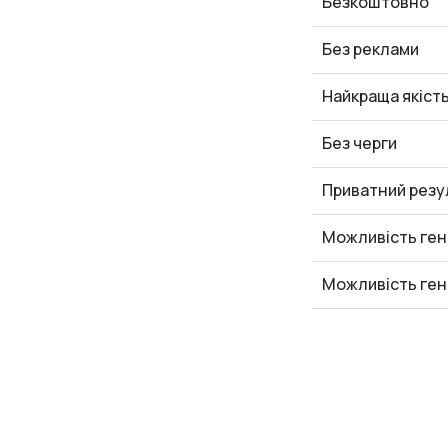
Безкоштовно
Без реклами
Найкраща якіст
Без черги
Приватний резу
Можливість ген
Можливість ген