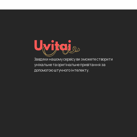
Завдяки нашому сервісу ви зможете створити
унікальне та оригінальне привітання за
допомогою штучного інтелекту.