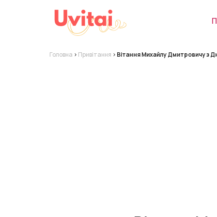
П
Головна
>
Привітання
>
Вітання Михайлу Дмитровичу з 