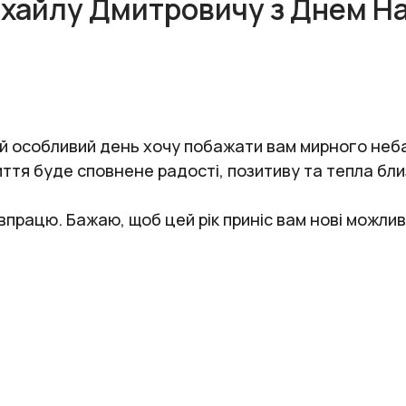
ихайлу Дмитровичу з Днем Н
й особливий день хочу побажати вам мирного неба
иття буде сповнене радості, позитиву та тепла бл
впрацю. Бажаю, щоб цей рік приніс вам нові можливо