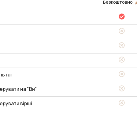
Безкоштовно
ь
льтат
ерувати на "Ви"
ерувати вірші