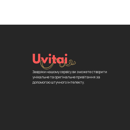
Завдяки нашому сервісу ви зможете створити
унікальне та оригінальне привітання за
допомогою штучного інтелекту.