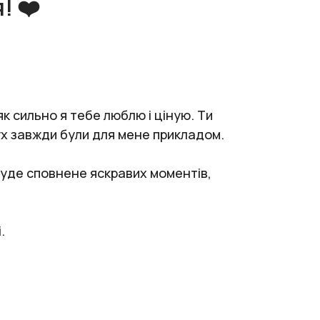
! ❤️
як сильно я тебе люблю і ціную. Ти
ух завжди були для мене прикладом.
буде сповнене яскравих моментів,
.