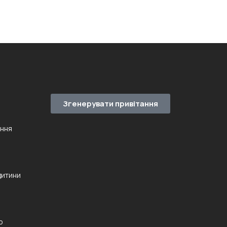
Згенерувати привітання
ення
дитини
ю