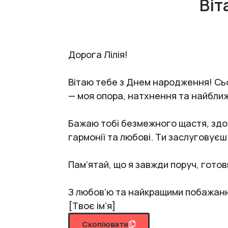
Віт
Дорога Лілія!
Вітаю тебе з Днем народження! Сьог
— моя опора, натхнення та найближ
Бажаю тобі безмежного щастя, здор
гармонії та любові. Ти заслуговуєш 
Пам’ятай, що я завжди поруч, готови
З любов’ю та найкращими побажан
[Твоє ім’я]
Скопіювати