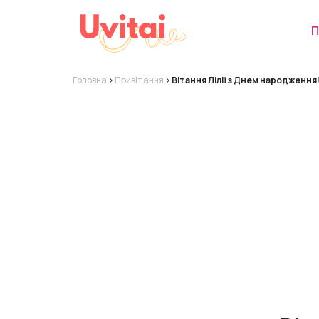
П
Головна
>
Привітання
>
Вітання Лілії з Днем народження!