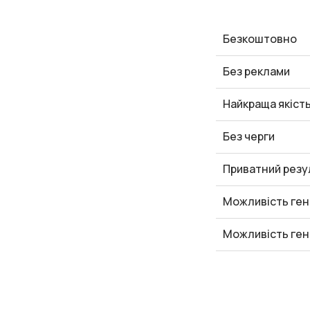
Безкоштовно
Без реклами
Найкраща якіст
Без черги
Приватний резу
Можливість ген
Можливість ген