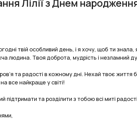
ання Лілії з Днем народження
одні твій особливий день, і я хочу, щоб ти знала, 
ча людина. Твоя доброта, мудрість і незламний д
ов’я та радості в кожному дні. Нехай твоє життя 
на все найкраще у світі!
й підтримати та розділити з тобою всі миті радості
нями,