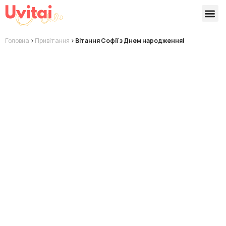
Версії 
Готові
Головна
>
Привітання
>
Вітання Софії з Днем народження!