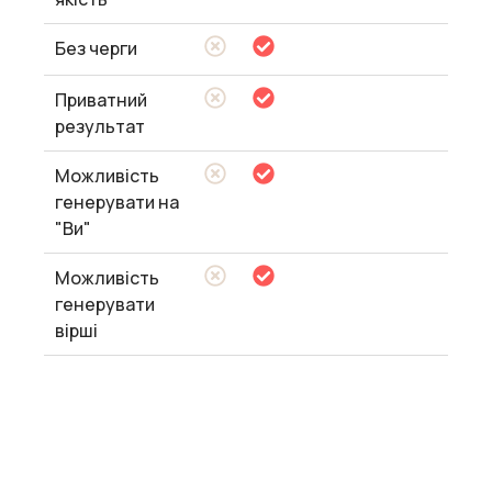
Без черги
Приватний
результат
Можливість
генерувати на
"Ви"
Можливість
генерувати
вірші