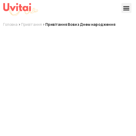
Версії 
Готові
Головна
>
Привітання
>
Привітання Вови з Днем народження