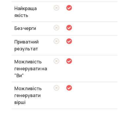
Найкраща
якість
Без черги
Приватний
результат
Можливість
генерувати на
"Ви"
Можливість
генерувати
вірші